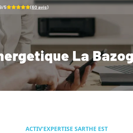
9
/5
(
60
avis)
nergetique La Bazo
ACTIV'EXPERTISE SARTHE EST